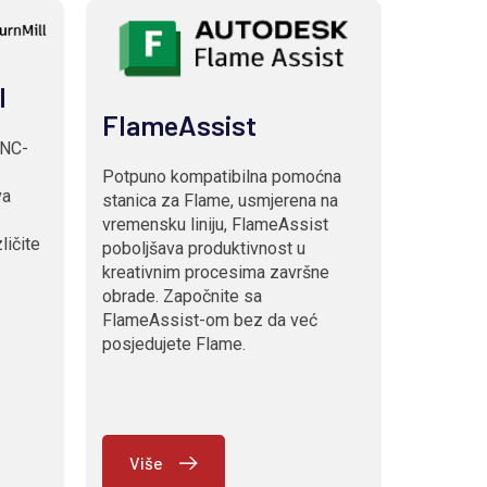
l
FlameAssist
 NC-
Potpuno kompatibilna pomoćna
va
stanica za Flame, usmjerena na
vremensku liniju, FlameAssist
ličite
poboljšava produktivnost u
kreativnim procesima završne
obrade. Započnite sa
FlameAssist-om bez da već
posjedujete Flame.
Više