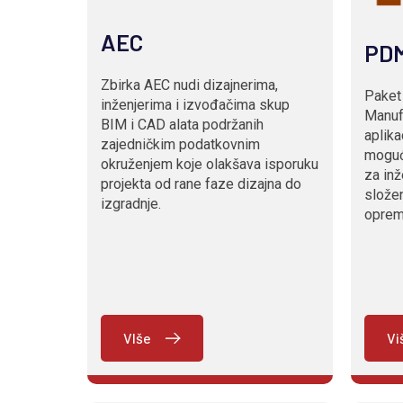
AEC
PD
Zbirka AEC nudi dizajnerima,
Paket
inženjerima i izvođačima skup
Manuf
BIM i CAD alata podržanih
aplika
zajedničkim podatkovnim
moguć
okruženjem koje olakšava isporuku
za inž
projekta od rane faze dizajna do
složen
izgradnje.
oprem
VIše
Vi