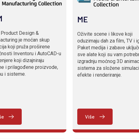
M
ME
 Product Design &
Oživite scene i likove koji
acturing je moćan skup
oduzimaju dah za film, TV i i
cija koji pruža proširene
Paket medija i zabave uključ
nosti Inventoru i AutoCAD-u
sve alate koji su vam potreb
enjere koji dizajniraju
izgradnju moćnog 3D animac
e i prilagođene proizvode,
sistema za složene simulaci
u i sisteme.
efekte i renderiranje.
še
Više