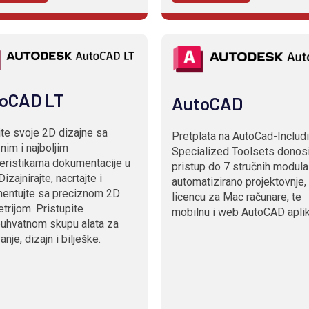
oCAD LT
AutoCAD
jte svoje 2D dizajne sa
Pretplata na AutoCad-Includ
nim i najboljim
Specialized Toolsets donos
eristikama dokumentacije u
pristup do 7 stručnih modula
Dizajnirajte, nacrtajte i
automatizirano projektovnje,
entujte sa preciznom 2D
licencu za Mac računare, te
rijom. Pristupite
mobilnu i web AutoCAD aplik
uhvatnom skupu alata za
anje, dizajn i bilješke.