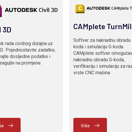
CAMplete TurnMil
l 3D
Softver za naknadnu obradu
tok rada civilnog dizajna uz
koda i simulaciju G-koda.
3D Pojednostavite zadatke,
CAMplete softver omoguća
ajte dosljedne podatke i
naknadnu obradu G-koda,
eagujte na promjene.
verifikaciju i simulaciju za raz
vrste CNC mašina.
še
Više