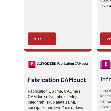
odgov
izvora
VIše
Vi
Inf
Fabrication CAMduct
Infra
Fabrication ESTme, CADme i
konce
CAMduc softver obezbjeđuje
da mod
integrirani skup alata za MEP
dizajn
specijalizirane izvođače radova