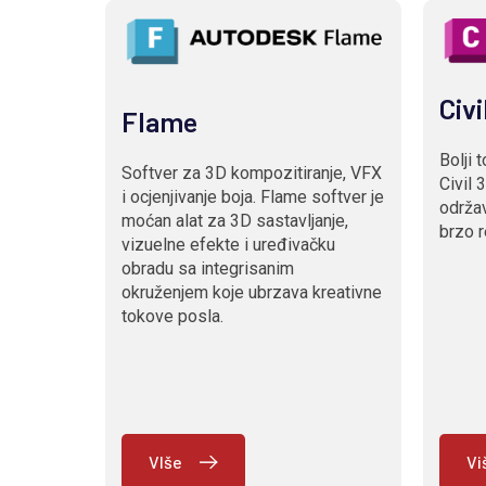
Civi
Flame
Bolji 
Softver za 3D kompozitiranje, VFX
Civil 
i ocjenjivanje boja. Flame softver je
održav
moćan alat za 3D sastavljanje,
brzo r
vizuelne efekte i uređivačku
obradu sa integrisanim
okruženjem koje ubrzava kreativne
tokove posla.
VIše
Vi