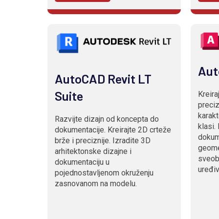
Aut
AutoCAD Revit LT
Suite
Kreira
preciz
karakt
Razvijte dizajn od koncepta do
klasi. 
dokumentacije. Kreirajte 2D crteže
dokum
brže i preciznije. Izradite 3D
geomet
arhitektonske dizajne i
sveob
dokumentaciju u
uređiv
pojednostavljenom okruženju
zasnovanom na modelu.