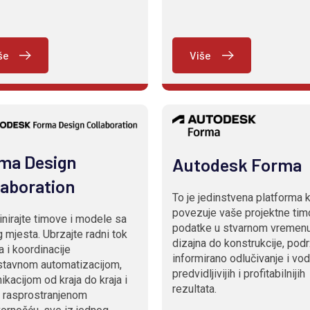
še
Više
ma Design
Autodesk Forma
laboration
To je jedinstvena platforma 
povezuje vaše projektne tim
nirajte timove i modele sa
podatke u stvarnom vremenu
 mjesta. Ubrzajte radni tok
dizajna do konstrukcije, pod
a i koordinacije
informirano odlučivanje i vod
stavnom automatizacijom,
predvidljivijih i profitabilnijih
kacijom od kraja do kraja i
rezultata.
o rasprostranjenom