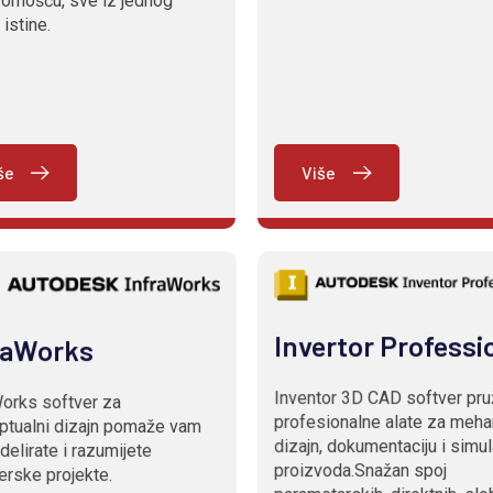
ornošću, sve iz jednog
 istine.
še
Više
Invertor Professi
raWorks
Inventor 3D CAD softver pru
Works softver za
profesionalne alate za meha
ptualni dizajn pomaže vam
dizajn, dokumentaciju i simul
elirate i razumijete
proizvoda.Snažan spoj
erske projekte.