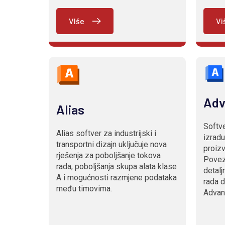
VIše
Vi
Adv
Alias
Softve
Alias softver za industrijski i
izradu
transportni dizajn uključuje nova
proizv
rješenja za poboljšanje tokova
Povezi
rada, poboljšanja skupa alata klase
detalj
A i mogućnosti razmjene podataka
rada d
među timovima.
Advanc