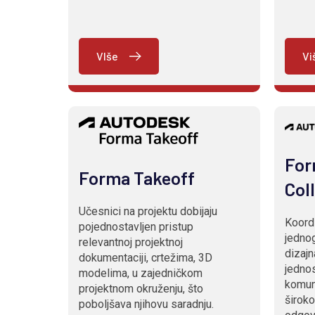
VIše
Vi
For
Forma Takeoff
Col
Učesnici na projektu dobijaju
Koordi
pojednostavljen pristup
jednog
relevantnoj projektnoj
dizajn
dokumentaciji, crtežima, 3D
jedno
modelima, u zajedničkom
komuni
projektnom okruženju, što
širok
poboljšava njihovu saradnju.