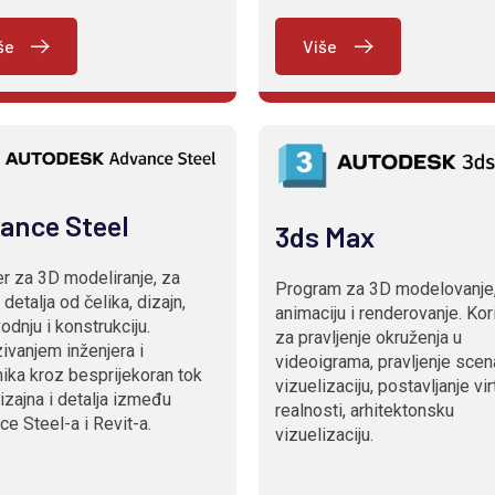
še
Više
ance Steel
3ds Max
r za 3D modeliranje, za
Program za 3D modelovanje
 detalja od čelika, dizajn,
animaciju i renderovanje. Kor
odnju i konstrukciju.
za pravljenje okruženja u
vanjem inženjera i
videoigrama, pravljenje scen
nika kroz besprijekoran tok
vizuelizaciju, postavljanje vi
izajna i detalja između
realnosti, arhitektonsku
e Steel-a i Revit-a.
vizuelizaciju.