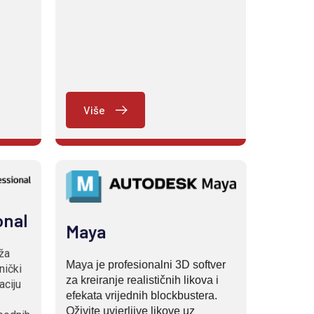
Više
onal
Maya
ža
Maya je profesionalni 3D softver
nički
za kreiranje realističnih likova i
aciju
efekata vrijednih blockbustera.
Oživite uvjerljive likove uz