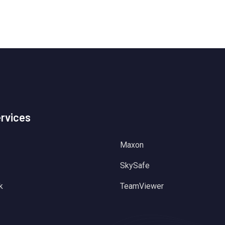
ervices
Maxon
SkySafe
k
TeamViewer