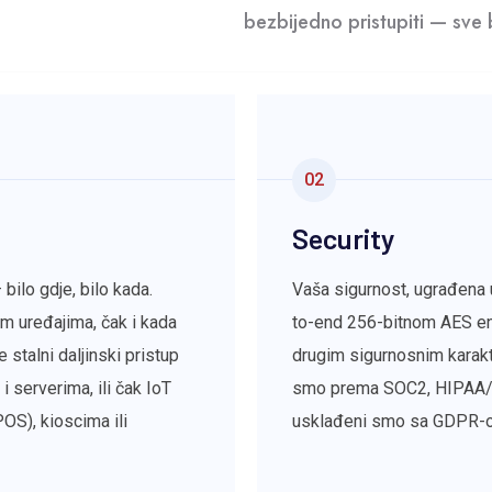
bezbijedno pristupiti — sve
02
Security
bilo gdje, bilo kada.
Vaša sigurnost, ugrađena
im uređajima, čak i kada
to-end 256-bitnom AES enk
talni daljinski pristup
drugim sigurnosnim karakte
 serverima, ili čak IoT
smo prema SOC2, HIPAA/H
OS), kioscima ili
usklađeni smo sa GDPR-