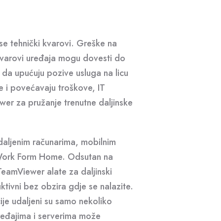
e tehnički kvarovi. Greške na
 kvarovi uređaja mogu dovesti do
 da upućuju pozive usluga na licu
e i povećavaju troškove, IT
wer za pružanje trenutne daljinske
daljenim računarima, mobilnim
i Work Form Home. Odsutan na
eamViewer alate za daljinski
ktivni bez obzira gdje se nalazite.
cije udaljeni su samo nekoliko
uređajima i serverima može