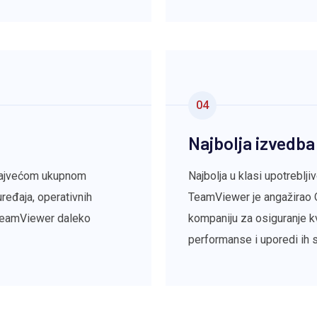
04
Najbolja izvedba
 najvećom ukupnom
Najbolja u klasi upotreblji
ređaja, operativnih
TeamViewer je angažirao 
 TeamViewer daleko
kompaniju za osiguranje kv
performanse i uporedi ih 