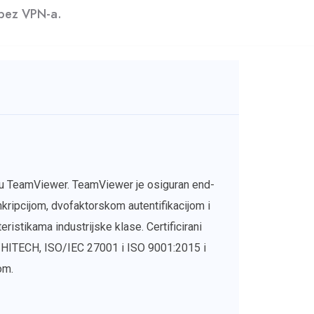
 bez VPN-a.
 u TeamViewer. TeamViewer je osiguran end-
ripcijom, dvofaktorskom autentifikacijom i
ristikama industrijske klase. Certificirani
ITECH, ISO/IEC 27001 i ISO 9001:2015 i
om.