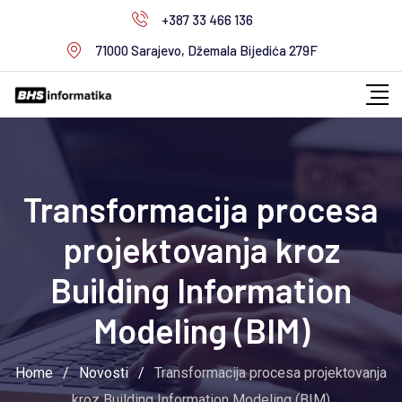
Skip
+387 33 466 136
to
71000 Sarajevo, Džemala Bijedića 279F
content
Transformacija procesa
projektovanja kroz
Building Information
Modeling (BIM)
Home
/
Novosti
/
Transformacija procesa projektovanja
kroz Building Information Modeling (BIM)