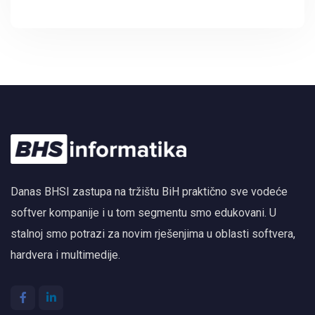
Autodesk Forma i BIM
Danas BHSI zastupa na tržištu BiH praktično sve vodeće
softver kompanije i u tom segmentu smo edukovani. U
stalnoj smo potrazi za novim rješenjima u oblasti softvera,
hardvera i multimedije.