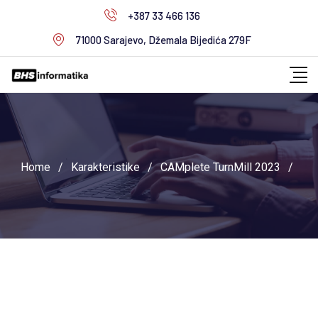
Skip
+387 33 466 136
to
71000 Sarajevo, Džemala Bijedića 279F
content
Home
/
Karakteristike
/
CAMplete TurnMill 2023
/