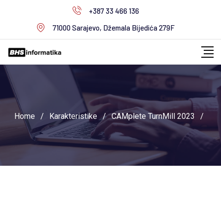
Skip
+387 33 466 136
to
71000 Sarajevo, Džemala Bijedića 279F
content
Home
/
Karakteristike
/
CAMplete TurnMill 2023
/