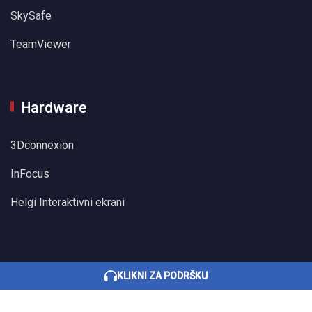
SkySafe
TeamViewer
Hardware
3Dconnexion
InFocus
Helgi Interaktivni ekrani
KLIKNI ZA PODRŠKU
Sva prava pridržana © 2022 BHSInformatika
Development by Lilium Digital