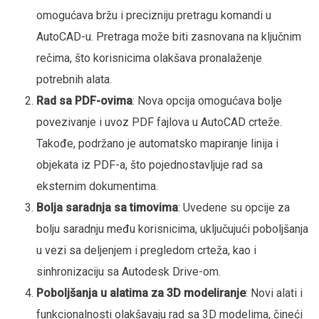
omogućava bržu i precizniju pretragu komandi u
AutoCAD-u. Pretraga može biti zasnovana na ključnim
rečima, što korisnicima olakšava pronalaženje
potrebnih alata.
Rad sa PDF-ovima
: Nova opcija omogućava bolje
povezivanje i uvoz PDF fajlova u AutoCAD crteže.
Takođe, podržano je automatsko mapiranje linija i
objekata iz PDF-a, što pojednostavljuje rad sa
eksternim dokumentima.
Bolja saradnja sa timovima
: Uvedene su opcije za
bolju saradnju među korisnicima, uključujući poboljšanja
u vezi sa deljenjem i pregledom crteža, kao i
sinhronizaciju sa Autodesk Drive-om.
Poboljšanja u alatima za 3D modeliranje
: Novi alati i
funkcionalnosti olakšavaju rad sa 3D modelima, čineći