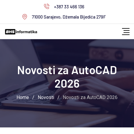
Skip
+387 33 466 136
to
71000 Sarajevo, Džemala Bijedića 279F
content
Novosti za AutoCAD
2026
Home
/
Novosti
/
Novosti za AutoCAD 2026