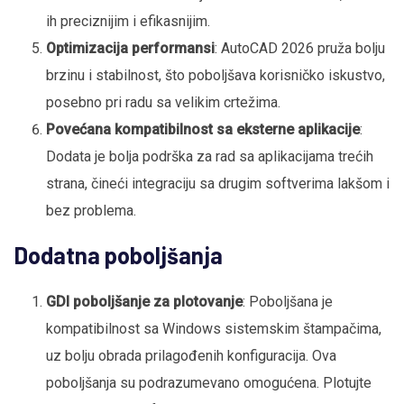
ih preciznijim i efikasnijim.
Optimizacija performansi
: AutoCAD 2026 pruža bolju
brzinu i stabilnost, što poboljšava korisničko iskustvo,
posebno pri radu sa velikim crtežima.
Povećana kompatibilnost sa eksterne aplikacije
:
Dodata je bolja podrška za rad sa aplikacijama trećih
strana, čineći integraciju sa drugim softverima lakšom i
bez problema.
Dodatna poboljšanja
GDI poboljšanje za plotovanje
: Poboljšana je
kompatibilnost sa Windows sistemskim štampačima,
uz bolju obrada prilagođenih konfiguracija. Ova
poboljšanja su podrazumevano omogućena. Plotujte