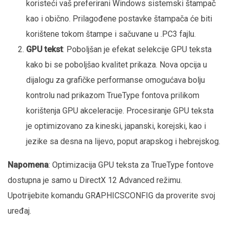
koristeći vaš preferirani Windows sistemski štampač
kao i obično. Prilagođene postavke štampača će biti
korištene tokom štampe i sačuvane u .PC3 fajlu.
GPU tekst
: Poboljšan je efekat selekcije GPU teksta
kako bi se poboljšao kvalitet prikaza. Nova opcija u
dijalogu za grafičke performanse omogućava bolju
kontrolu nad prikazom TrueType fontova prilikom
korištenja GPU akceleracije. Procesiranje GPU teksta
je optimizovano za kineski, japanski, korejski, kao i
jezike sa desna na lijevo, poput arapskog i hebrejskog.
Napomena
: Optimizacija GPU teksta za TrueType fontove
dostupna je samo u DirectX 12 Advanced režimu.
Upotrijebite komandu GRAPHICSCONFIG da proverite svoj
uređaj.