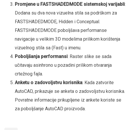
Promjene u FASTSHADEDMODE sistemskoj varijabli
:
Dodana su dva nova vizuelna stila sa podrškom za
FASTSHADEDMODE, Hidden i Conceptual.
FASTSHADEDMODE poboljšava performanse
navigacije u velikim 3D modelima prilikom korištenja
vizuelnog stila sa (Fast) u imenu.
Poboljšanja performansi
: Raster slike se sada
učitavaju asinhrono u pozadini prilikom otvaranja
crtežnog fajla.
Anketu o zadovoljstvu korisnika
: Kada zatvorite
AutoCAD, prikazuje se anketa o zadovoljstvu korisnika.
Povratne informacije prikupljene iz ankete koriste se
za poboljšanje AutoCAD proizvoda.