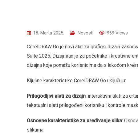
18. Marta 2025.
Novosti
969
Views
CorelDRAW Go je novi alat za grafički dizajn zasno
Suite 2025. Dizajniran je za početnike i kreativne ent
dizajna koje pomažu korisnicima da s lakoćom kreiraj
Ključne karakteristike CorelDRAW Go uključuju:
Prilagodljivi alati za dizajn
: interaktivni alati za cr
tekstualni alati prilagođeni korisniku i kontrole mask
Osnovne karakteristike za uređivanje slika
: Osnov
slikama.