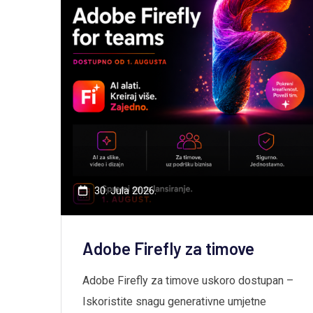
30. Jula 2026.
Adobe Firefly za timove
Adobe Firefly za timove uskoro dostupan –
Iskoristite snagu generativne umjetne