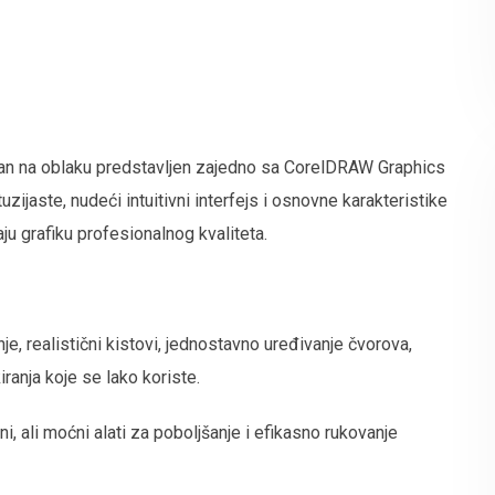
van na oblaku predstavljen zajedno sa CorelDRAW Graphics
uzijaste, nudeći intuitivni interfejs i osnovne karakteristike
u grafiku profesionalnog kvaliteta.
tanje, realistični kistovi, jednostavno uređivanje čvorova,
iranja koje se lako koriste.
ni, ali moćni alati za poboljšanje i efikasno rukovanje