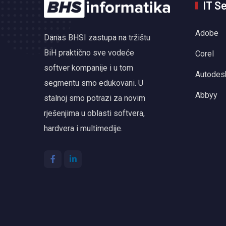
IT S
Adobe
Danas BHSI zastupa na tržištu
BiH praktično sve vodeće
Corel
softver kompanije i u tom
Autodes
segmentu smo edukovani. U
Abbyy
stalnoj smo potrazi za novim
rješenjima u oblasti softvera,
hardvera i multimedije.