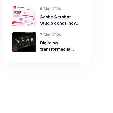
popusta na
8. Maja 2026.
odabrane Autodesk
proizvode
Adobe Acrobat
Studio donosi novu
eru AI
7. Maja 2026.
produktivnosti
Digitalna
transformacija
građevinske
industrije uz
Autodesk Forma i
BIM