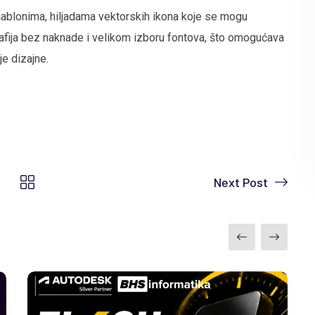
 šablonima, hiljadama vektorskih ikona koje se mogu
tografija bez naknade i velikom izboru fontova, što omogućava
e dizajne.
Next Post