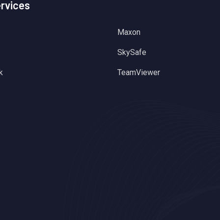
ervices
Maxon
SkySafe
k
TeamViewer