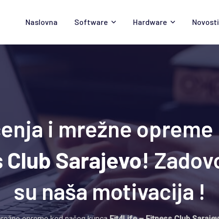
Naslovna
Software
Hardware
Novosti
učenja i mrežne opreme
s Club Sarajevo!
Zadovo
su naša motivacija !
i mrežne opreme kod našeg kupca
Fit4Life – Fitness Club Saraje