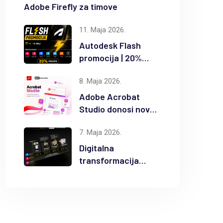
Adobe Firefly za timove
11. Maja 2026.
Autodesk Flash
promocija | 20%
popusta na
8. Maja 2026.
odabrane Autodesk
proizvode
Adobe Acrobat
Studio donosi novu
eru AI
7. Maja 2026.
produktivnosti
Digitalna
transformacija
građevinske
industrije uz
Autodesk Forma i
BIM