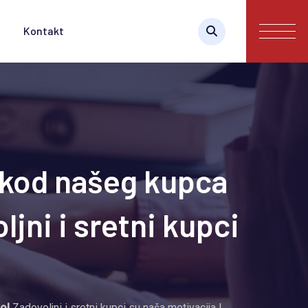
Kontakt
 kod našeg kupca
ljni i sretni kupci
vo!
Zadovoljni i sretni kupci su naša motivacija !