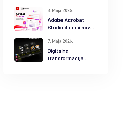
popusta na
8. Maja 2026.
odabrane Autodesk
proizvode
Adobe Acrobat
Studio donosi novu
eru AI
7. Maja 2026.
produktivnosti
Digitalna
transformacija
građevinske
industrije uz
Autodesk Forma i
BIM