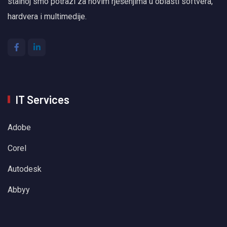
stalnoj smo potrazi za novim rješenjima u oblasti softvera,
hardvera i multimedije.
IT Services
Adobe
Corel
Autodesk
Abbyy