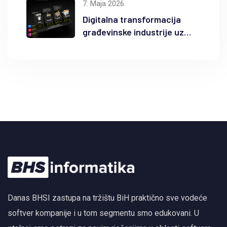
7. Maja 2026.
Digitalna transformacija
građevinske industrije uz
Autodesk Forma i BIM
Danas BHSI zastupa na tržištu BiH praktično sve vodeće
softver kompanije i u tom segmentu smo edukovani. U