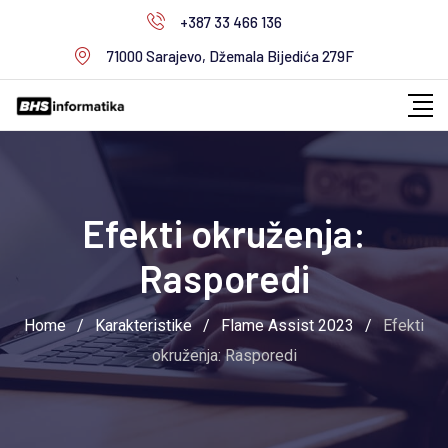
Skip
+387 33 466 136
to
71000 Sarajevo, Džemala Bijedića 279F
content
Efekti okruženja:
Rasporedi
Home
/
Karakteristike
/
Flame Assist 2023
/
Efekti
okruženja: Rasporedi