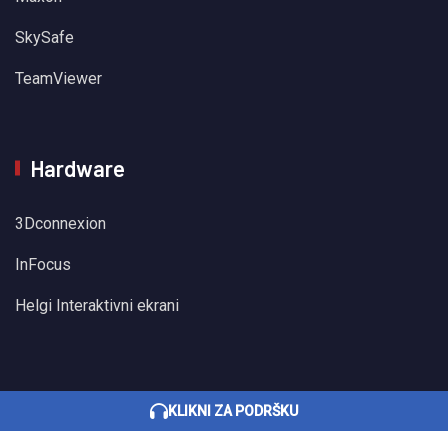
SkySafe
TeamViewer
Hardware
3Dconnexion
InFocus
Helgi Interaktivni ekrani
KLIKNI ZA PODRŠKU
Sva prava pridržana © 2022 BHSInformatika