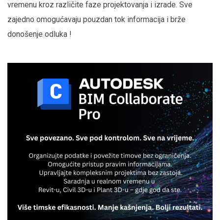
vremenu kroz različite faze projektovanja i izrade. Sve
zajedno omogućavaju pouzdan tok informacija i brže
donošenje odluka !