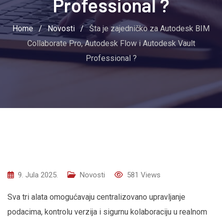
Professional ?
Home
/
Novosti
/
Šta je zajedničko za Autodesk BIM
Collaborate Pro, Autodesk Flow i Autodesk Vault
Professional ?
9. Jula 2025.
Novosti
581
Views
Sva tri alata omogućavaju centralizovano upravljanje
podacima, kontrolu verzija i sigurnu kolaboraciju u realnom