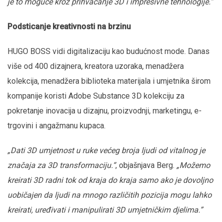
je to moguće kroz prihvaćanje 3D i impresivne tehnologije.”
Podsticanje kreativnosti na brzinu
HUGO BOSS vidi digitalizaciju kao budućnost mode. Danas
više od 400 dizajnera, kreatora uzoraka, menadžera
kolekcija, menadžera biblioteka materijala i umjetnika širom
kompanije koristi Adobe Substance 3D kolekciju za
pokretanje inovacija u dizajnu, proizvodnji, marketingu, e-
trgovini i angažmanu kupaca.
„Dati 3D umjetnost u ruke većeg broja ljudi od vitalnog je
značaja za 3D transformaciju.“
, objašnjava Berg.
„Možemo
kreirati 3D radni tok od kraja do kraja samo ako je dovoljno
uobičajen da ljudi na mnogo različitih pozicija mogu lahko
kreirati, uređivati i manipulirati 3D umjetničkim djelima.”