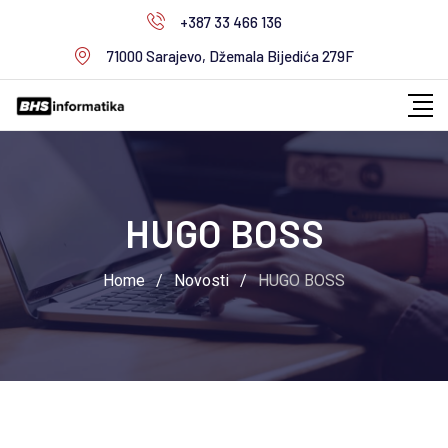
Skip
+387 33 466 136
to
71000 Sarajevo, Džemala Bijedića 279F
content
HUGO BOSS
Home
/
Novosti
/
HUGO BOSS