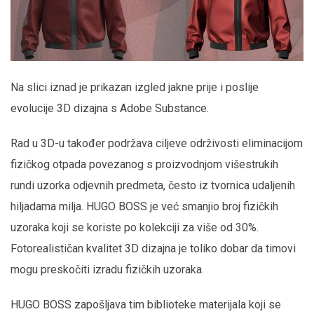
Na slici iznad je prikazan izgled jakne prije i poslije
evolucije 3D dizajna s Adobe Substance.
Rad u 3D-u također podržava ciljeve održivosti eliminacijom
fizičkog otpada povezanog s proizvodnjom višestrukih
rundi uzorka odjevnih predmeta, često iz tvornica udaljenih
hiljadama milja. HUGO BOSS je već smanjio broj fizičkih
uzoraka koji se koriste po kolekciji za više od 30%.
Fotorealističan kvalitet 3D dizajna je toliko dobar da timovi
mogu preskočiti izradu fizičkih uzoraka.
HUGO BOSS zapošljava tim biblioteke materijala koji se