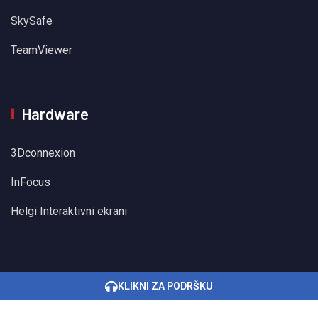
SkySafe
TeamViewer
Hardware
3Dconnexion
InFocus
Helgi Interaktivni ekrani
KLIKNI ZA PODRŠKU
Sva prava pridržana © 2022 BHSInformatika
Development by Lilium Digital