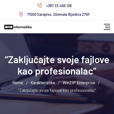
Skip
+387 33 466 136
to
71000 Sarajevo, Džemala Bijedića 279F
content
“Zaključajte svoje fajlove
kao profesionalac”
Home
/
Karakteristike
/
WinZIP Enterprise
/
“Zaključajte svoje fajlove kao profesionalac”