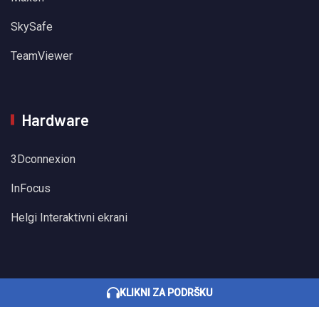
SkySafe
TeamViewer
Hardware
3Dconnexion
InFocus
Helgi Interaktivni ekrani
KLIKNI ZA PODRŠKU
Sva prava pridržana © 2022 BHSInformatika