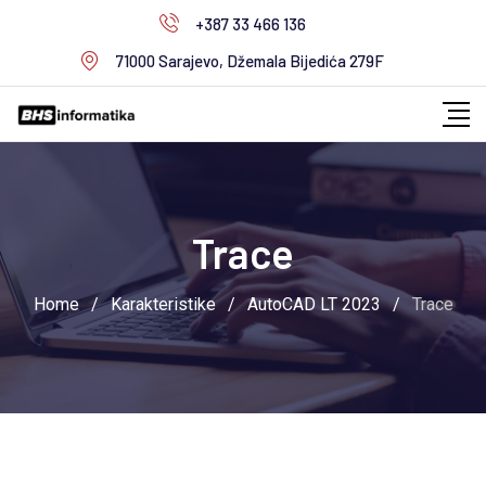
Skip
+387 33 466 136
to
71000 Sarajevo, Džemala Bijedića 279F
content
Trace
Home
/
Karakteristike
/
AutoCAD LT 2023
/
Trace