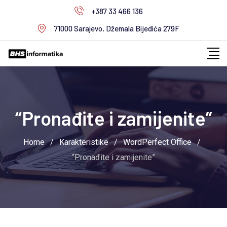
Skip
+387 33 466 136
to
71000 Sarajevo, Džemala Bijedića 279F
content
“Pronađite i zamijenite”
Home
/
Karakteristike
/
WordPerfect Office
/
“Pronađite i zamijenite”