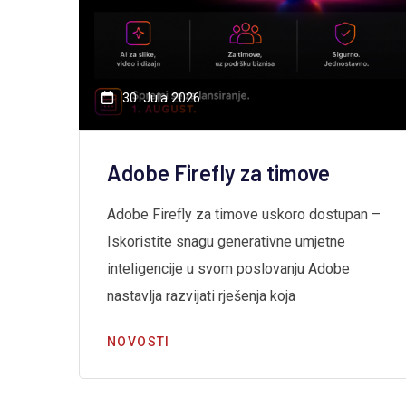
30. Jula 2026.
Adobe Firefly za timove
Adobe Firefly za timove uskoro dostupan –
Iskoristite snagu generativne umjetne
inteligencije u svom poslovanju Adobe
a
nastavlja razvijati rješenja koja
NOVOSTI