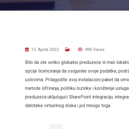
15. Aprila 2022.
490
Views
Bilo da ste veliko globalno preduzeće ili mali lokalni
opcije licenciranja da osigurate svoje podatke, podr
uslovima. Prilagodite svoj instalacioni paket da omog
metode šifriranja, politiku lozinke i korištenje usl
preduzeća uključujući SharePoint integraciju, integ
datoteke virtuelnog diska i još mnogo toga.