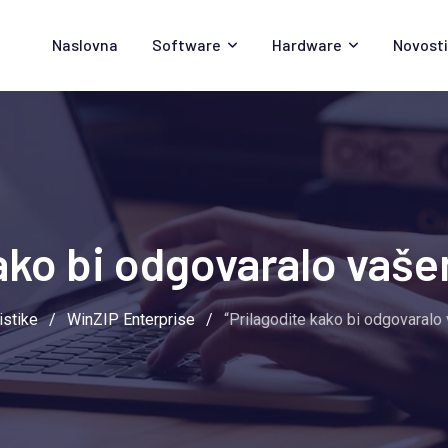
Naslovna
Software
Hardware
Novosti
kako bi odgovaralo vaše
istike
/
WinZIP Enterprise
/
“Prilagodite kako bi odgovaralo