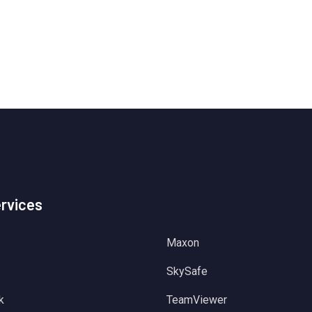
ervices
Maxon
SkySafe
k
TeamViewer