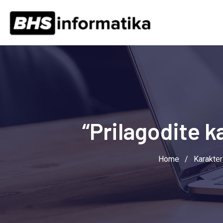
Skip
to
content
“Prilagodite 
Home
/
Karakter