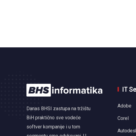
IT S
Adobe
Danas BHSI zastupa na tržištu
BiH praktično sve vodeće
Corel
softver kompanije i u tom
Autodes
segmentu smo edukovani. U