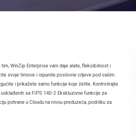
 tim, WinZip Enterprise vam daje alate, fleksibilnost i
žite svoje timove i ispunite poslovne ciljeve pod vašim
ućite i prikažete samo funkcije koje želite. Kontrolirajte
uga usklađenih sa FIPS 140-2 Ekskluzivne funkcije za
raciju pohrane u Cloudu na nivou preduzeća, podršku za