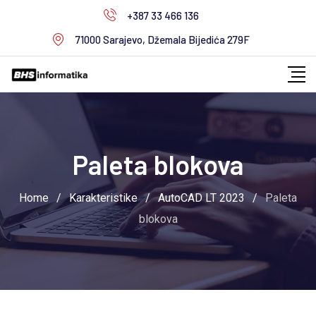
Skip
+387 33 466 136
to
71000 Sarajevo, Džemala Bijedića 279F
content
Paleta blokova
Home
/
Karakteristike
/
AutoCAD LT 2023
/
Paleta
blokova