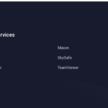
ervices
Maxon
SkySafe
k
TeamViewer