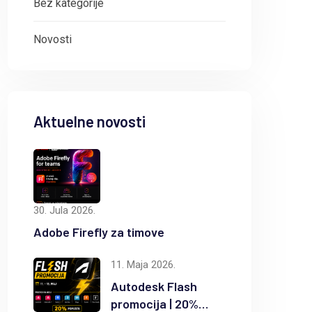
Bez kategorije
Novosti
Aktuelne novosti
30. Jula 2026.
Adobe Firefly za timove
11. Maja 2026.
8. Maja 2026.
7
Autodesk Flash
promocija | 20%