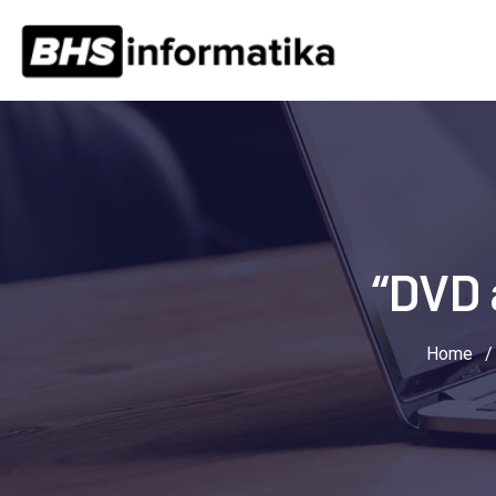
Skip
to
content
“DVD 
Home