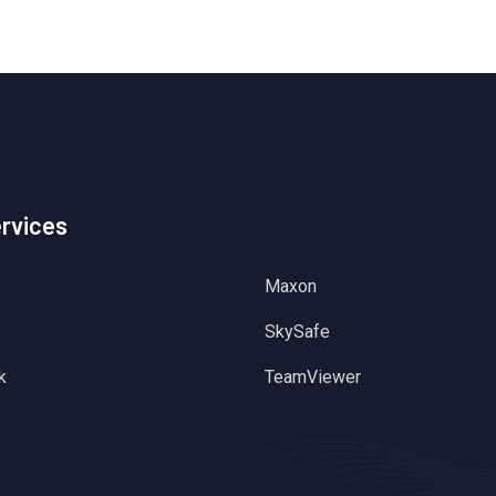
ervices
Maxon
SkySafe
k
TeamViewer