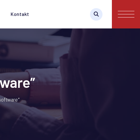
Kontakt
tware”
software”