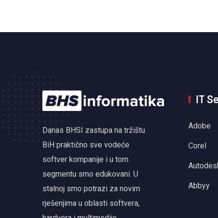
IT S
Adobe
Danas BHSI zastupa na tržištu
BiH praktično sve vodeće
Corel
softver kompanije i u tom
Autodes
segmentu smo edukovani. U
Abbyy
stalnoj smo potrazi za novim
rješenjima u oblasti softvera,
hardvera i multimedije.