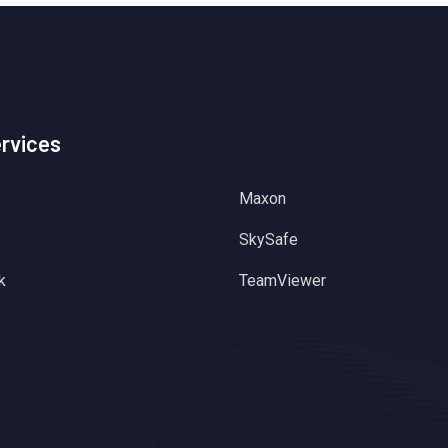
ervices
Maxon
SkySafe
k
TeamViewer