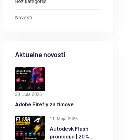
Bez kategorije
Novosti
Aktuelne novosti
30. Jula 2026.
Adobe Firefly za timove
11. Maja 2026.
8. Maja 2026.
7
Autodesk Flash
promocija | 20%