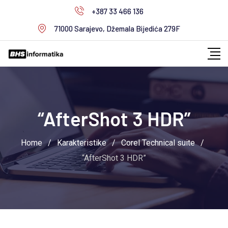
Skip
+387 33 466 136
to
71000 Sarajevo, Džemala Bijedića 279F
content
“AfterShot 3 HDR”
Home
/
Karakteristike
/
Corel Technical suite
/
“AfterShot 3 HDR”