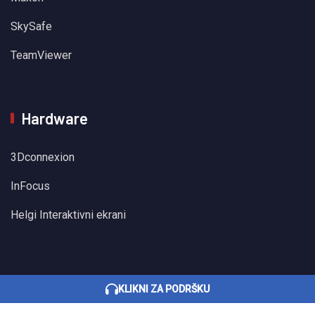
SkySafe
TeamViewer
Hardware
3Dconnexion
InFocus
Helgi Interaktivni ekrani
KLIKNI ZA PODRŠKU
Sva prava pridržana © 2022 BHSInformatika