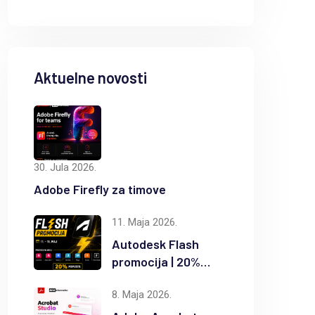
Aktuelne novosti
30. Jula 2026.
Adobe Firefly za timove
11. Maja 2026.
8. Maja 2026.
7
Autodesk Flash
promocija | 20%
popusta na
8. Maja 2026.
Adobe Acrobat Studio donosi
Di
odabrane Autodesk
proizvode