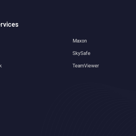
ervices
Maxon
SkySafe
k
TeamViewer