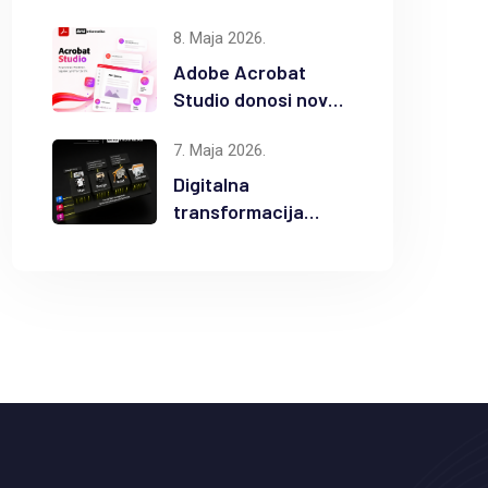
popusta na
8. Maja 2026.
odabrane Autodesk
proizvode
Adobe Acrobat
Studio donosi novu
eru AI
7. Maja 2026.
produktivnosti
Digitalna
transformacija
građevinske
industrije uz
Autodesk Forma i
BIM