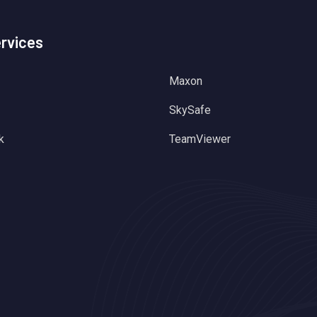
ervices
Maxon
SkySafe
k
TeamViewer