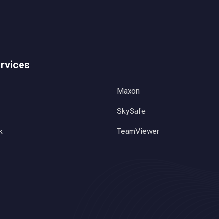
ervices
Maxon
SkySafe
k
TeamViewer