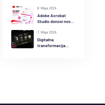
popusta na
8. Maja 2026.
odabrane Autodesk
proizvode
Adobe Acrobat
Studio donosi novu
eru AI
7. Maja 2026.
produktivnosti
Digitalna
transformacija
građevinske
industrije uz
Autodesk Forma i
BIM