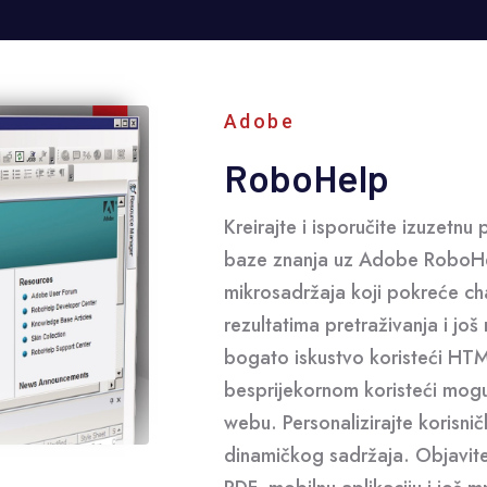
Adobe
RoboHelp
Kreirajte i isporučite izuzetnu
baze znanja uz Adobe RoboHe
mikrosadržaja koji pokreće cha
rezultatima pretraživanja i jo
bogato iskustvo koristeći HTM
besprijekornom koristeći mog
webu. Personalizirajte korisničk
dinamičkog sadržaja. Objavit