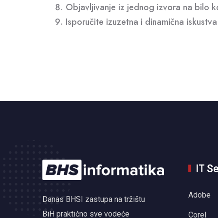
Objavljivanje iz jednog izvora na bilo 
Isporučite izuzetna i dinamična iskust
IT S
Adobe
Danas BHSI zastupa na tržištu
BiH praktično sve vodeće
Corel