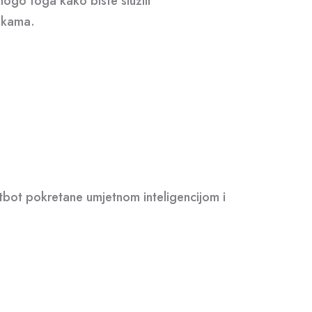
nogo toga kako biste služili
ačkama.
atbot pokretane umjetnom inteligencijom i