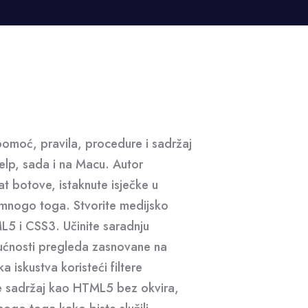
 pomoć, pravila, procedure i sadržaj
lp, sada i na Macu. Autor
t botove, istaknute isječke u
š mnogo toga. Stvorite medijsko
L5 i CSS3. Učinite saradnju
ućnosti pregleda zasnovane na
a iskustva koristeći filtere
e sadržaj kao HTML5 bez okvira,