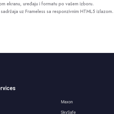
kom ekranu, uređaju i formatu po vašem izboru.
va sadržaja uz Frameless sa responzivnim HTML5 izlazom.
ervices
Maxon
SkySafe