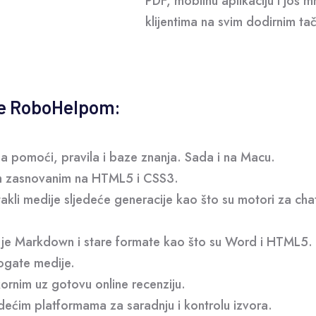
PDF, mobilnu aplikaciju i još m
klijentima na svim dodirnim t
be RoboHelpom:
aja pomoći, pravila i baze znanja. Sada i na Macu.
jem zasnovanim na HTML5 i CSS3.
takli medije sljedeće generacije kao što su motori za ch
 je Markdown i stare formate kao što su Word i HTML5.
bogate medije.
kornim uz gotovu online recenziju.
ećim platformama za saradnju i kontrolu izvora.