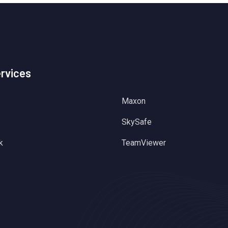
ervices
Maxon
SkySafe
k
TeamViewer