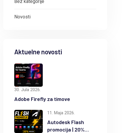
Bez kategorije
Novosti
Aktuelne novosti
30. Jula 2026.
Adobe Firefly za timove
11. Maja 2026.
8. Maja 2026.
7
Autodesk Flash
promocija | 20%