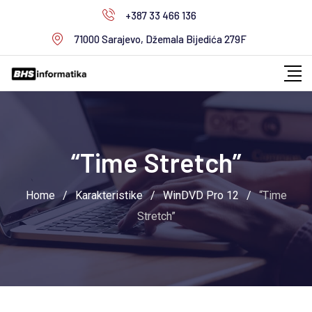
Skip
+387 33 466 136
to
71000 Sarajevo, Džemala Bijedića 279F
content
“Time Stretch”
Home
/
Karakteristike
/
WinDVD Pro 12
/
“Time
Stretch”