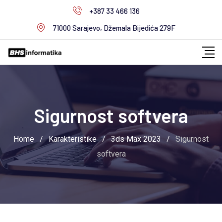
Skip
+387 33 466 136
to
71000 Sarajevo, Džemala Bijedića 279F
content
Sigurnost softvera
Home
/
Karakteristike
/
3ds Max 2023
/
Sigurnost
softvera