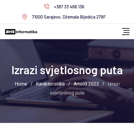
Skip
+387 33 466 136
to
71000 Sarajevo, Džemala Bijedića 279F
content
Izrazi svjetlosnog puta
Home
/
Karakteristike
/
Arnold 2023
/
Izrazi
svjetlosnog puta